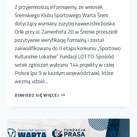
Z przyjemnością informujemy, że wniosek
Śremskiego Klubu Sportowego Warta Śrem
dotyczący wymiany zużytej nawierzchni boiska
Orlik przy ul. Zamenhofa 20 w Śremie przeszedł
pozytywnie weryfikację formalną i został
zakwalifikowany do II etapu konkursu „Sportowo
Kulturalnie Lokalnie” Fundacji LOTTO. Spośród
setek zgłoszeń wybrano 144 projekty w całej
Polsce (po 9 w każdym województwie), które
wezmą udział…
ORLIK
DOWIEDZ SIĘ WIĘCEJ
WARTY
ŚREM
W
II
ETAPIE
KONKURSU