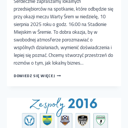
Serdecznie zapraszamy lokalnych
przedsiębiorców na spotkanie, które odbędzie się
przy okazji meczu Warty Śrem w niedzielę, 10
sierpnia 2025 roku o godz. 16:00 na Stadionie
Miejskim w Śremie. To dobra okazja, by w
swobodnej atmosferze porozmawiać o
wspólnych działaniach, wymienić doświadczenia i
lepiej się poznać. Chcemy stworzyć przestrzeń do
rozmów o tym, jak lokalny biznes…
ZAPROSZENIE
DOWIEDZ SIĘ WIĘCEJ
NA
SPOTKANIE
PRZEDSIĘBIORCÓW
PRZY
OKAZJI
MECZU
WARTY
ŚREM