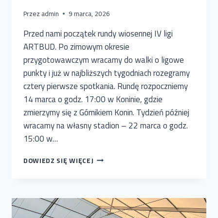
Przez
admin
9 marca, 2026
Przed nami początek rundy wiosennej IV ligi
ARTBUD. Po zimowym okresie
przygotowawczym wracamy do walki o ligowe
punkty i już w najbliższych tygodniach rozegramy
cztery pierwsze spotkania. Rundę rozpoczniemy
14 marca o godz. 17:00 w Koninie, gdzie
zmierzymy się z Górnikiem Konin. Tydzień później
wracamy na własny stadion – 22 marca o godz.
15:00 w…
WRACAMY
DOWIEDZ SIĘ WIĘCEJ
DO
GRY.
START
RUNDY
WIOSENNEJ