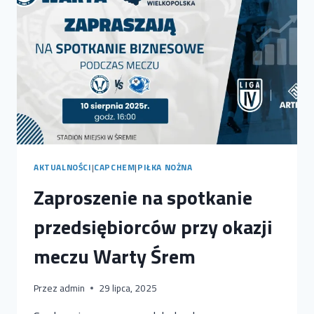
FUNDACJI
LOTTO
–
RUSZA
GŁOSOWANIE!
AKTUALNOŚCI
|
CAPCHEM
|
PIŁKA NOŻNA
Zaproszenie na spotkanie
przedsiębiorców przy okazji
meczu Warty Śrem
Przez
admin
29 lipca, 2025