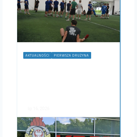
AKTUALNOŚCI
PIERWSZA DRUŻYNA
Warta Śrem rozpoczęła
przygotowania do nowego
sezonu
lip 16, 2026
NADCHODZĄCY MECZ