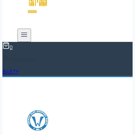
0
Moje konto
BILETY