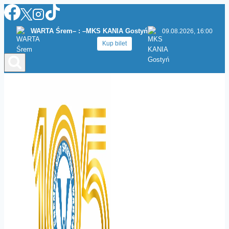
Przejdź
do
WARTA Śrem
– : –
MKS KANIA Gostyń
09.08.2026, 16:00
treści
Kup bilet