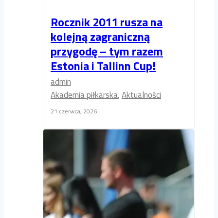
Rocznik 2011 rusza na
kolejną zagraniczną
przygodę – tym razem
Estonia i Tallinn Cup!
admin
Akademia piłkarska
,
Aktualności
21 czerwca, 2026