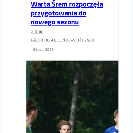
Warta Śrem rozpoczęła
przygotowania do
nowego sezonu
admin
Aktualności
,
Pierwsza drużyna
16 lipca, 2026