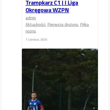
Trampkarz C1 | I Liga
Okręgowa WZPN
admin
Aktualności
,
Pierwsza drużyna
,
Piłka
nożna
7 czerwca, 2026