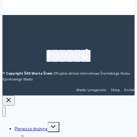
©
Copyright ŚKS Warta Śrem
Oficjalna strona internetowa Śremskiego Klubu
Sportowego Warta
Warta i przyjaciele
Sklep
Kontakt
Przełącz
Pierwsza drużyna
menu
podrzędne
Bilety