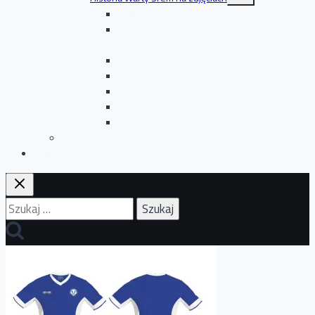
podrzędne
Boks: zdjęcia archiwalne
Budowa boiska przy ul. Zamenhofa: zdjęcia
archiwalne
Hokej: zdjęcia archiwalne
Piłka nożna: zdjęcia archiwalne
Szermierka: zdjęcia archiwalne
Zdjęcia: Zebrania – uroczystości
Żużel: zdjęcia archiwalne
Zarząd
Capchem Cup
Szukaj: