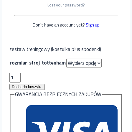
Zestaw Treningowy –
Lost your password?
tottenham
Don't have an account yet?
Sign up
100.00
zł
zestaw treningowy (koszulka plus spodenki)
rozmiar-stroj-tottenham
ilość
Zestaw
Dodaj do koszyka
Treningowy
GWARANCJA BEZPIECZNYCH ZAKUPÓW
-
tottenham