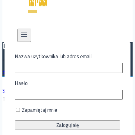
0
Nazwa użytkownika lub adres email
Moje konto
BILETY
Hasło
Strona Główna
/
Sklep
/
Odzież treningowa
/
Zestaw
Treningowy – tottenham
Zapamiętaj mnie
🔍