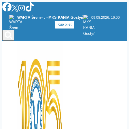
Przejdź
do
WARTA Śrem
– : –
MKS KANIA Gostyń
09.08.2026, 16:00
treści
Kup bilet