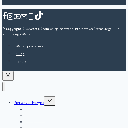
©
Copyright ŚKS Warta Śrem
Oficjalna strona internetowa Śremskiego Klubu
Sportowego Warta
Warta i przyjaciele
Sklep
Kontakt
Przełącz
Pierwsza drużyna
menu
podrzędne
Bilety
Aktualności
Kadra
Terminarz IV liga 2026/27