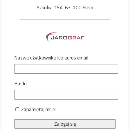
Szkolna 15A, 63-100 Śrem
Nazwa użytkownika lub adres email
Jarograf
5%
Hasło
Zbrudzewo
Zapamiętaj mnie