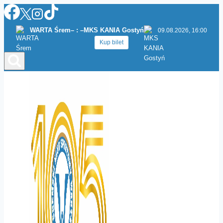
Przejdź
do
WARTA Śrem
– : –
MKS KANIA Gostyń
09.08.2026, 16:00
treści
Kup bilet