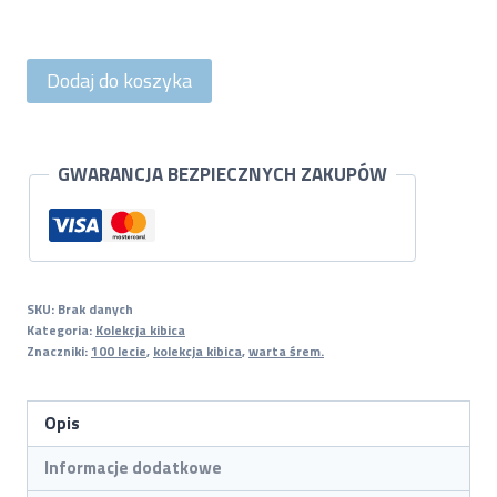
ilość
Dodaj do koszyka
Bluza
z
kapturem
GWARANCJA BEZPIECZNYCH ZAKUPÓW
-
szara
dziecięca
SKU:
Brak danych
Kategoria:
Kolekcja kibica
Znaczniki:
100 lecie
,
kolekcja kibica
,
warta śrem.
Opis
Informacje dodatkowe