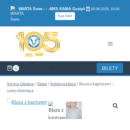
Przejdź
WARTA Śrem
– : –
MKS KANIA Gostyń
09.08.2026, 16:00
do
Kup bilet
treści
Moje konto
BILETY
0
Strona Główna
/
Sklep
/
Kolekcja kibica
/
Bluza z kapturem –
szara dziecięca