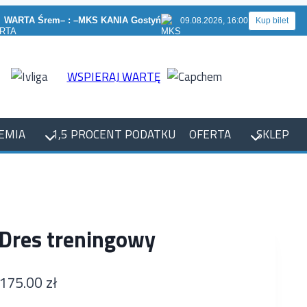
WARTA Śrem
– : –
MKS KANIA Gostyń
09.08.2026, 16:00
Kup bilet
WSPIERAJ WARTĘ
EMIA
1,5 PROCENT PODATKU
OFERTA
SKLEP
Dres treningowy
175.00
zł