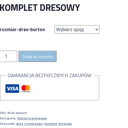
KOMPLET DRESOWY
rozmiar-dres-burton
ilość
Dodaj do koszyka
Dres
treningowy
GWARANCJA BEZPIECZNYCH ZAKUPÓW
SKU:
Brak danych
Kategoria:
Odzież treningowa
Znaczniki:
dres treningowy
,
komplet dresowy