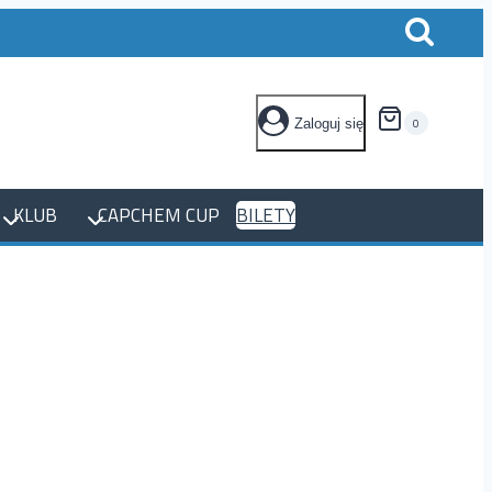
0
Zaloguj się
KLUB
CAPCHEM CUP
BILETY