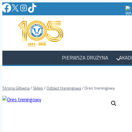
Przejdź
do
treści
PIERWSZA DRUŻYNA
AKAD
Strona Główna
/
Sklep
/
Odzież treningowa
/
Dres treningowy