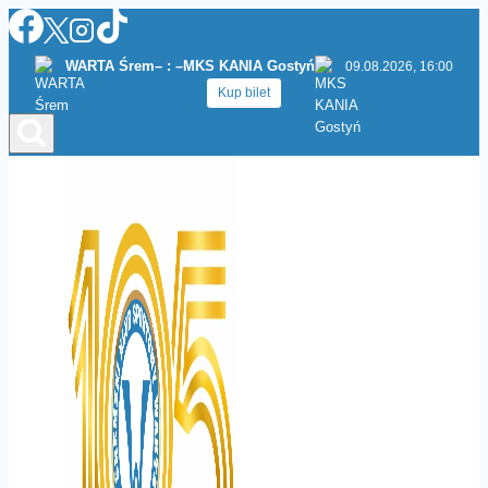
Przejdź
do
WARTA Śrem
– : –
MKS KANIA Gostyń
09.08.2026, 16:00
treści
Kup bilet