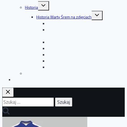
Przełącz
Historia
menu
podrzędne
Przełącz
Historia Warty Śrem na zdjęciach
menu
podrzędne
Boks: zdjęcia archiwalne
Budowa boiska przy ul. Zamenhofa: zdjęcia
archiwalne
Hokej: zdjęcia archiwalne
Piłka nożna: zdjęcia archiwalne
Szermierka: zdjęcia archiwalne
Zdjęcia: Zebrania – uroczystości
Żużel: zdjęcia archiwalne
Zarząd
Capchem Cup
Szukaj: