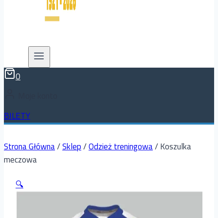
0
Moje konto
BILETY
Strona Główna
/
Sklep
/
Odzież treningowa
/
Koszulka
meczowa
🔍