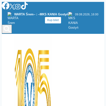
Przejdź
do
WARTA Śrem
– : –
MKS KANIA Gostyń
09.08.2026, 16:00
treści
Kup bilet