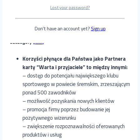
Pakiet PODSTAWOWY
Lost your password?
100.00
zł
Don't have an account yet?
Sign up
Szczegóły
(klik)
Korzyści płynące dla Państwa jako Partnera
karty “Warta i przyjaciele” to między innymi:
– dostęp do potencjału największego klubu
sportowego w powiecie śremskim, zrzeszającym
ponad 500 zawodników
– możliwość pozyskania nowych klientów
– promocja firmy poprzez budowanie jej
pozytywnego wizerunku
– zwiększenie rozpoznawalności oferowanych
produktów i usług