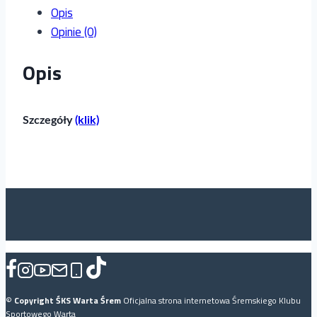
Opis
Opinie (0)
Opis
Szczegóły
(klik)
©
Copyright ŚKS Warta Śrem
Oficjalna strona internetowa Śremskiego Klubu
Sportowego Warta