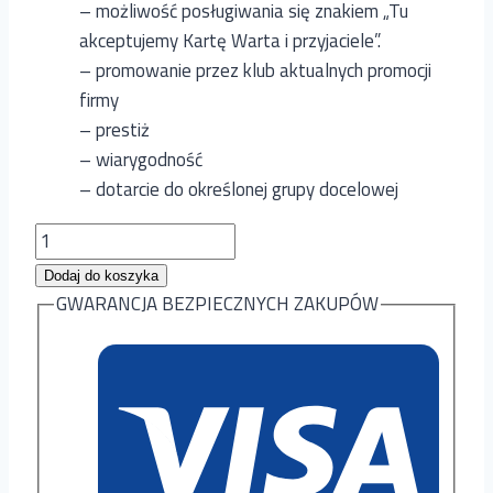
– możliwość posługiwania się znakiem „Tu
akceptujemy Kartę Warta i przyjaciele”.
– promowanie przez klub aktualnych promocji
firmy
– prestiż
– wiarygodność
– dotarcie do określonej grupy docelowej
ilość
Pakiet
Dodaj do koszyka
PODSTAWOWY
GWARANCJA BEZPIECZNYCH ZAKUPÓW