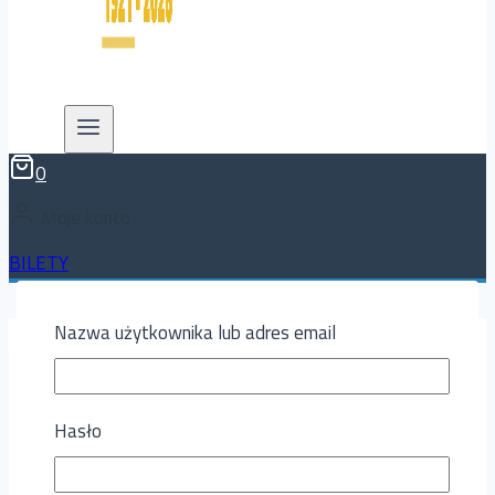
0
Moje konto
BILETY
Nazwa użytkownika lub adres email
Aktualności
|
Piłka nożna
Spotkanie po latach
Hasło