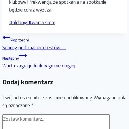
klubowy i frekwencja ze spotkania na spotkanie
będzie coraz wyższa.
Tagi
#
oldboys
#
warta śrem
wpisu:
Nawigacja
Poprzedni
Sparing pod znakiem testów
wpisu
Następny
Warta zagra jednak w grupie drugiej
Dodaj komentarz
Twój adres email nie zostanie opublikowany.
Wymagane pola
są oznaczone
*