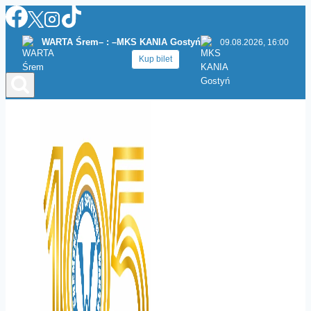
Przejdź
do
WARTA Śrem
– : –
MKS KANIA Gostyń
09.08.2026, 16:00
treści
Kup bilet