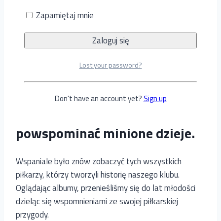
Przez
Dominik Sworowski
24 lipca, 2023
24 lipca,
Zapamiętaj mnie
2023
Lost your password?
Byli zawodnicy Warty w
minioną sobotę spotkali się na
Don't have an account yet?
Sign up
obiektach klubowych, by
powspominać minione dzieje.
Wspaniale było znów zobaczyć tych wszystkich
piłkarzy, którzy tworzyli historię naszego klubu.
Oglądając albumy, przenieśliśmy się do lat młodości
dzieląc się wspomnieniami ze swojej piłkarskiej
przygody.