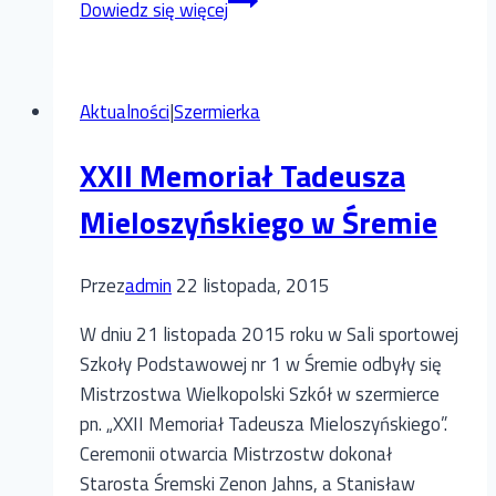
Dowiedz się więcej
Wiktorii
podczas
szermierczego
Aktualności
|
Szermierka
turnieju
„Gwiazdka
XXII Memoriał Tadeusza
ze
szpadą”
Mieloszyńskiego w Śremie
w
Gliwicach
Przez
admin
22 listopada, 2015
W dniu 21 listopada 2015 roku w Sali sportowej
Szkoły Podstawowej nr 1 w Śremie odbyły się
Mistrzostwa Wielkopolski Szkół w szermierce
pn. „XXII Memoriał Tadeusza Mieloszyńskiego”.
Ceremonii otwarcia Mistrzostw dokonał
Starosta Śremski Zenon Jahns, a Stanisław