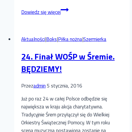
Mistrzostwa
Dowiedz się więcej
sekcji
szermierczej
Warty
Aktualności
|
Boks
|
Piłka nożna
|
Szermierka
Śrem
w
24. Finał WOŚP w Śremie.
szpadzie
dziewcząt
BĘDZIEMY!
i
chłopców
Przez
admin
5 stycznia, 2016
Już po raz 24 w całej Polsce odbędzie się
największa w kraju akcja charytatywna.
Tradycyjnie Śrem przyłączył się do Wielkiej
Orkiestry Świątecznej Pomocy. W tym roku
scena muzyczna postawiona zostanie na