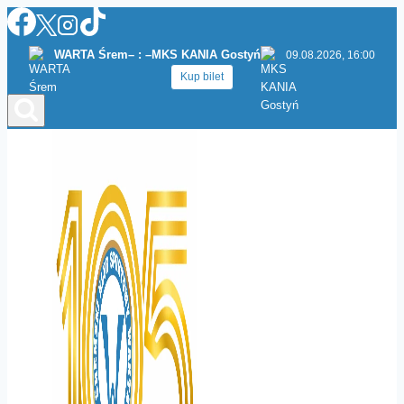
Przejdź
do
WARTA Śrem
– : –
MKS KANIA Gostyń
09.08.2026, 16:00
treści
Kup bilet