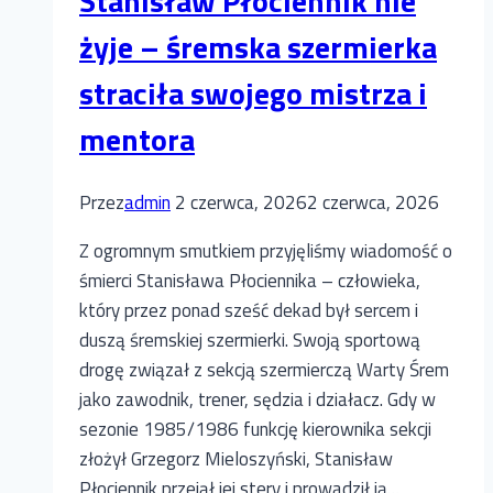
Stanisław Płociennik nie
żyje – śremska szermierka
straciła swojego mistrza i
mentora
Przez
admin
2 czerwca, 2026
2 czerwca, 2026
Z ogromnym smutkiem przyjęliśmy wiadomość o
śmierci Stanisława Płociennika – człowieka,
który przez ponad sześć dekad był sercem i
duszą śremskiej szermierki. Swoją sportową
drogę związał z sekcją szermierczą Warty Śrem
jako zawodnik, trener, sędzia i działacz. Gdy w
sezonie 1985/1986 funkcję kierownika sekcji
złożył Grzegorz Mieloszyński, Stanisław
Płociennik przejął jej stery i prowadził ją…