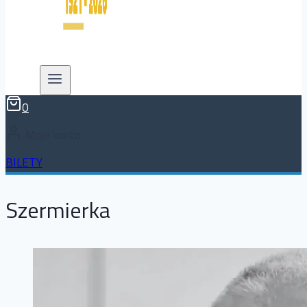
0
Moje konto
BILETY
Szermierka