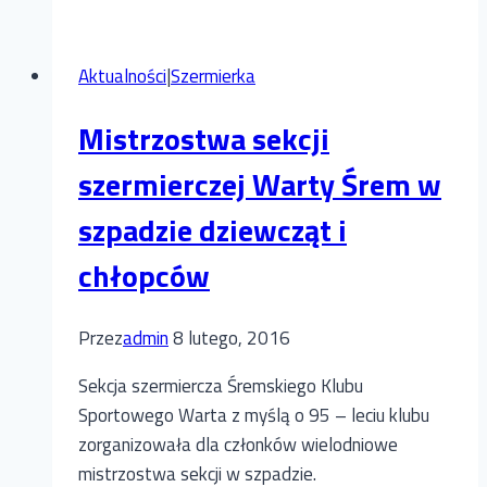
na
podium
Aktualności
|
Szermierka
w
XVI
Mistrzostwa sekcji
Międzynarodowym
Turnieju
szermierczej Warty Śrem w
Szermierczym
szpadzie dziewcząt i
chłopców
Przez
admin
8 lutego, 2016
Sekcja szermiercza Śremskiego Klubu
Sportowego Warta z myślą o 95 – leciu klubu
zorganizowała dla członków wielodniowe
mistrzostwa sekcji w szpadzie.