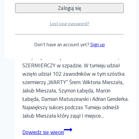
Międzynarodowym Turnieju
Szermierczym
Lost your password?
Przez
admin
7 kwietnia, 2016
Don't have an account yet?
Sign up
W dniach 2 – 3. 04. 2016 roku w Pobierowie
odbył się XVI MIĘDZYNARODOWY TURNIEJ
SZERMIERCZY w szpadzie. W turnieju udział
wzięło udział 102 zawodników w tym szóstka
szermierzy „WARTY” Śrem: Wiktoria Mieszała,
Jakub Mieszała, Szymon Łabęda, Marcin
Łabęda, Damian Matuszewski i Adrian Genderka.
Największy sukces podczas Turnieju odnieśli
Jakub Mieszała który zajął I miejsce…
Szpadziści
Dowiedz się więcej
WARTY