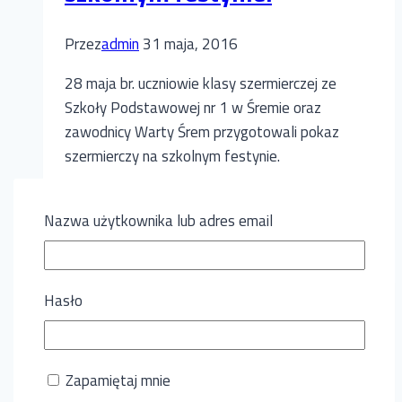
Szermierczego
„Z
Przez
admin
31 maja, 2016
Floretem
do
28 maja br. uczniowie klasy szermierczej ze
Gwiazd”
Szkoły Podstawowej nr 1 w Śremie oraz
zawodnicy Warty Śrem przygotowali pokaz
szermierczy na szkolnym festynie.
Szermierczy
Dowiedz się więcej
pokaz
Nazwa użytkownika lub adres email
na
szkolnym
Aktualności
|
Szermierka
festynie.
Hasło
Szpadziści WARTY na
podium w XVI
Zapamiętaj mnie