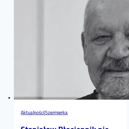
Aktualności
|
Szermierka