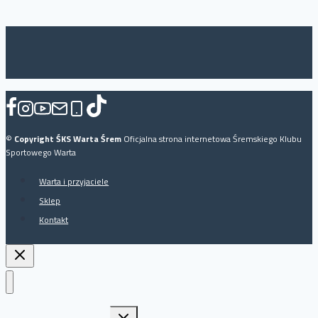
strona
strony
w
szpadach
pn.
Puchar
Ziem
Północnych
©
Copyright ŚKS Warta Śrem
Oficjalna strona internetowa Śremskiego Klubu
Sportowego Warta
Warta i przyjaciele
Sklep
Kontakt
Przełącz