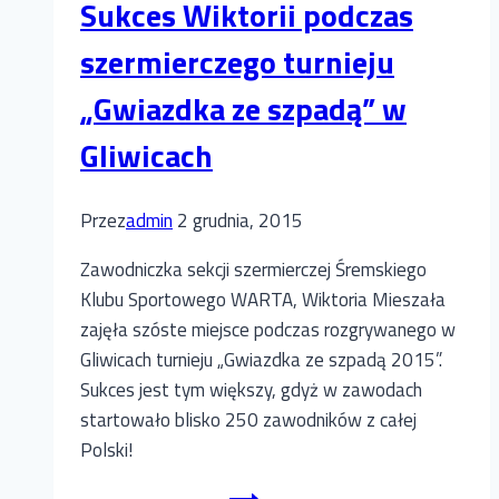
Sukces Wiktorii podczas
Poznań.
Wygraliśmy!
szermierczego turnieju
„Gwiazdka ze szpadą” w
Gliwicach
Przez
admin
2 grudnia, 2015
Zawodniczka sekcji szermierczej Śremskiego
Klubu Sportowego WARTA, Wiktoria Mieszała
zajęła szóste miejsce podczas rozgrywanego w
Gliwicach turnieju „Gwiazdka ze szpadą 2015”.
Sukces jest tym większy, gdyż w zawodach
startowało blisko 250 zawodników z całej
Polski!
Sukces