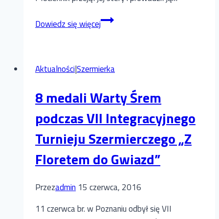
Stanisław
Dowiedz się więcej
Płociennik
nie
żyje
Aktualności
|
Szermierka
–
śremska
8 medali Warty Śrem
szermierka
straciła
podczas VII Integracyjnego
swojego
Turnieju Szermierczego „Z
mistrza
i
Floretem do Gwiazd”
mentora
Przez
admin
15 czerwca, 2016
11 czerwca br. w Poznaniu odbył się VII