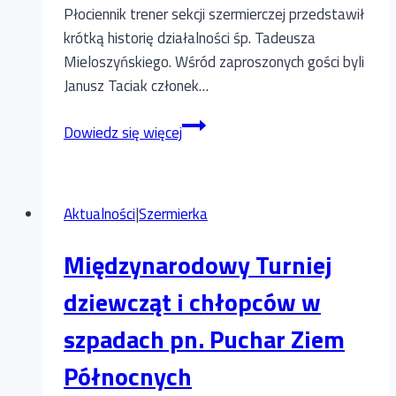
Płociennik trener sekcji szermierczej przedstawił
krótką historię działalności śp. Tadeusza
Mieloszyńskiego. Wśród zaproszonych gości byli
Janusz Taciak członek…
XXII
Dowiedz się więcej
Memoriał
Tadeusza
Mieloszyńskiego
Aktualności
|
Szermierka
w
Śremie
Międzynarodowy Turniej
dziewcząt i chłopców w
szpadach pn. Puchar Ziem
Północnych