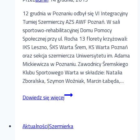
12 grudnia w Poznaniu odbył się VI Integracyjny
Turniej Szermierczy AZS AWF Poznań. W sali
sportowo-rehabilitacyjnej Domu Pomocy
Społecznej przy ul. Rocha 13 florety krzyżowali:
IKS Leszno, ŚKS Warta Śrem, KS Warta Poznań
oraz sekcja szermiercza Uniwersytetu im. Adama
Mickiewicza w Poznaniu. Zawodnicy Śremskiego
Klubu Sportowego Warta w składzie: Natalia
Zboralska, Szymon Woźniak, Marcin Łabęda,…
VI
Dowiedz się więcej
Integracyjny
Turniej
Szermierczy
Aktualności
|
Szermierka
AZS
AWF