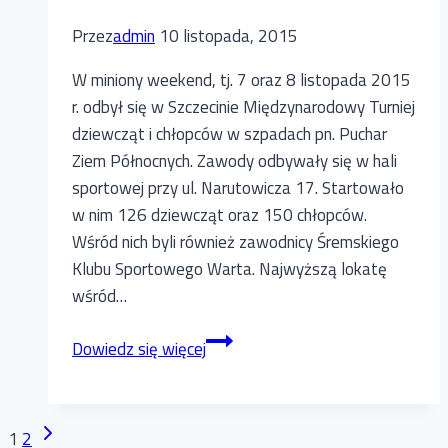
Przez
admin
10 listopada, 2015
W miniony weekend, tj. 7 oraz 8 listopada 2015
r. odbył się w Szczecinie Międzynarodowy Turniej
dziewcząt i chłopców w szpadach pn. Puchar
Ziem Północnych. Zawody odbywały się w hali
sportowej przy ul. Narutowicza 17. Startowało
w nim 126 dziewcząt oraz 150 chłopców.
Wśród nich byli również zawodnicy Śremskiego
Klubu Sportowego Warta. Najwyższą lokatę
wśród…
Międzynarodowy
Dowiedz się więcej
Turniej
dziewcząt
i
Nawigacja
Następna
1
2
chłopców