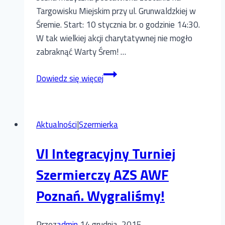
Targowisku Miejskim przy ul. Grunwaldzkiej w
Śremie. Start: 10 stycznia br. o godzinie 14:30.
W tak wielkiej akcji charytatywnej nie mogło
zabraknąć Warty Śrem! …
24.
Dowiedz się więcej
Finał
WOŚP
w
Aktualności
|
Szermierka
Śremie.
BĘDZIEMY!
VI Integracyjny Turniej
Szermierczy AZS AWF
Poznań. Wygraliśmy!
Przez
admin
14 grudnia, 2015