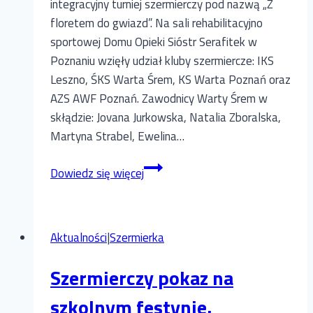
integracyjny turniej szermierczy pod nazwą „Z
floretem do gwiazd”. Na sali rehabilitacyjno
sportowej Domu Opieki Sióstr Serafitek w
Poznaniu wzięły udział kluby szermiercze: IKS
Leszno, ŚKS Warta Śrem, KS Warta Poznań oraz
AZS AWF Poznań. Zawodnicy Warty Śrem w
skłądzie: Jovana Jurkowska, Natalia Zboralska,
Martyna Strabel, Ewelina…
8
Dowiedz się więcej
medali
Warty
Śrem
Aktualności
|
Szermierka
podczas
VII
Szermierczy pokaz na
Integracyjnego
Turnieju
szkolnym festynie.